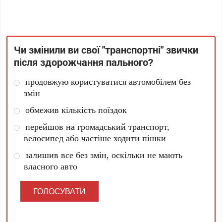
Чи змінили ви свої "транспортні" звички
після здорожчання пального?
продовжую користуватися автомобілем без
змін
обмежив кількість поїздок
перейшов на громадський транспорт,
велосипед або частіше ходити пішки
залишив все без змін, оскільки не мають
власного авто