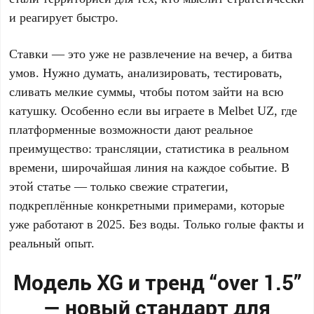
и реагирует быстро.
Ставки — это уже не развлечение на вечер, а битва
умов. Нужно думать, анализировать, тестировать,
сливать мелкие суммы, чтобы потом зайти на всю
катушку. Особенно если вы играете в Melbet UZ, где
платформенные возможности дают реальное
преимущество: трансляции, статистика в реальном
времени, широчайшая линия на каждое событие. В
этой статье — только свежие стратегии,
подкреплённые конкретными примерами, которые
уже работают в 2025. Без воды. Только голые факты и
реальный опыт.
Модель XG и тренд “over 1.5”
— новый стандарт для