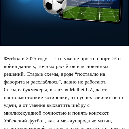
Футбол в 2025 году — это уже не просто спорт. Это
война данных, точных расчётов и мгновенных
решений. Старые схемы, вроде “поставлю на
фаворита и расслаблюсь”, давно не работают.
Сегодня букмекеры, включая Melbet UZ, дают
настолько тонкие котировки, что успех зависит не от
удачи, а от умения выхватить цифру с
миллисекундной точностью и понять контекст.
Узбекский футбол, как и международные матчи,
стали территорией для тех, кто мыслит стратегически