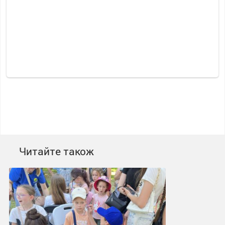
Читайте також