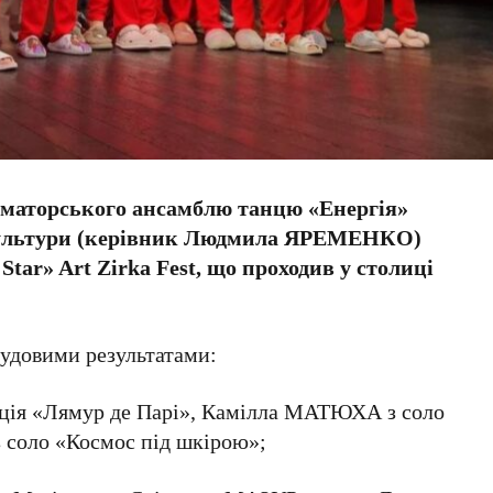
аматорського ансамблю танцю «Енергія»
культури (керівник Людмила ЯРЕМЕНКО)
Star» Art Zirka Fest, що проходив у столиці
чудовими результатами:
ція «Лямур де Парі», Камілла МАТЮХА з соло
 соло «Космос під шкірою»;