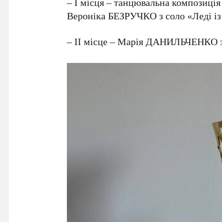
– І місця – танцювальна композиці
Вероніка БЕЗРУЧКО з соло «Леді і
– ІІ місце – Марія ДАНИЛЬЧЕНКО з