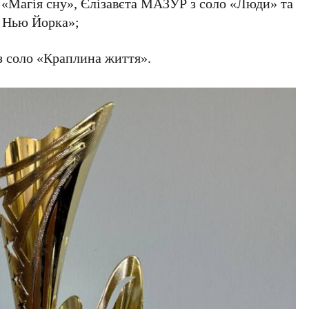
я «Магія сну», Єлізавєта МАЗУР з соло «Люди» та
з Нью Йорка»;
 соло «Краплина життя».