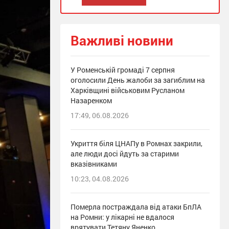
Важливі новини
У Роменській громаді 7 серпня
оголосили День жалоби за загиблим на
Харківщині військовим Русланом
Назаренком
17:49, 06.08.2026
Укриття біля ЦНАПу в Ромнах закрили,
але люди досі йдуть за старими
вказівниками
10:23, 04.08.2026
Померла постраждала від атаки БпЛА
на Ромни: у лікарні не вдалося
врятувати Тетяну Яненко