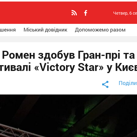
Четвер, 6 с
ошення
Міський довідник
Допоможемо разом
 Ромен здобув Гран-прі та
ивалі «Victory Star» у Киє
Поділи