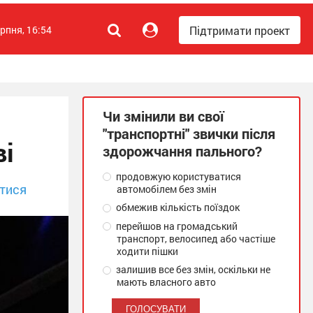
Підтримати проект
ерпня, 16:54
Чи змінили ви свої
"транспортні" звички після
ві
здорожчання пального?
продовжую користуватися
тися
автомобілем без змін
обмежив кількість поїздок
перейшов на громадський
транспорт, велосипед або частіше
ходити пішки
залишив все без змін, оскільки не
мають власного авто