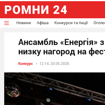
Новини
Афіша
Конкурси та Акції
Огол
Ансамбль «Енергія» з
низку нагород на фест
Конкурс
12:14, 20.05.2026