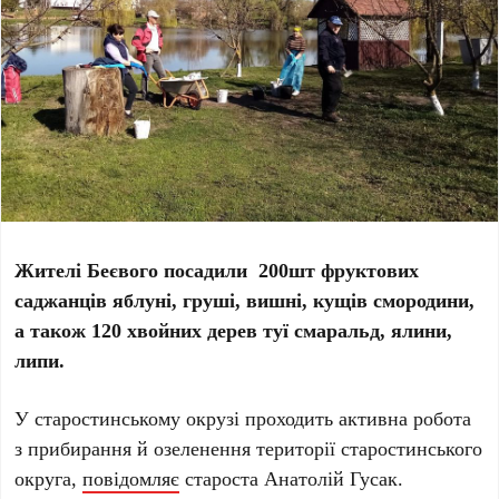
Жителі Беєвого посадили 200шт фруктових
саджанців яблуні, груші, вишні, кущів смородини,
а також 120 хвойних дерев туї смаральд, ялини,
липи.
У старостинському окрузі проходить активна робота
з прибирання й озеленення території старостинського
округа,
повідомляє
староста Анатолій Гусак.