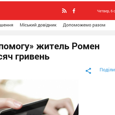
Четвер, 6 
ошення
Міський довідник
Допоможемо разом
помогу» житель Ромен
сяч гривень
Поділи