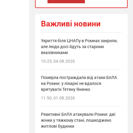
Важливі новини
Укриття біля ЦНАПу в Ромнах закрили,
але люди досі йдуть за старими
вказівниками
10:23, 04.08.2026
Померла постраждала від атаки БпЛА
на Ромни: у лікарні не вдалося
врятувати Тетяну Яненко
11:50, 01.08.2026
Реактивні БпЛА атакували Ромни: дві
жінки у тяжкому стані, пошкоджено
житлові будинки