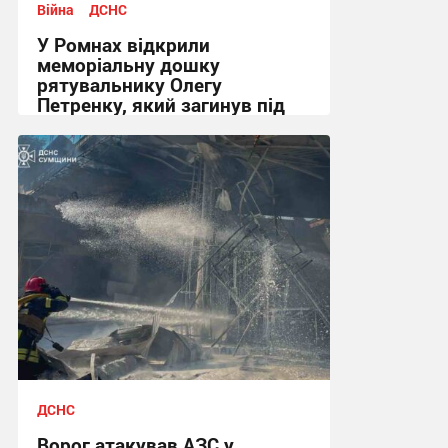
Війна
ДСНС
У Ромнах відкрили
меморіальну дошку
рятувальнику Олегу
Петренку, який загинув під
час розмінування
10:00, 24.07.2026
ДСНС
Ворог атакував АЗС у