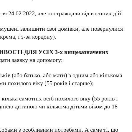
ля 24.02.2022, але постраждали від воєнних дій;
вимушені залишити свої домівки, але повернулися
рема, і з-за кордону).
ВОСТІ ДЛЯ УСІХ 3-х вищезазначених
дати заявку на допомогу:
ьків (або батько, або мати) з одним або кількома
ми похилого віку (55 років і старше);
кілька самотніх осіб похилого віку (55 років і
однією дитиною чи кількома дітьми віком до 18
собами з особливими потребами. А саме ті, що