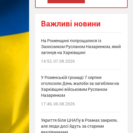
Важливі новини
На Роменщині попрощалися із
Захисником Русланом Назаренком, який
загинув на Харківщині
14:52, 07.08.2026
У Роменській громаді 7 серпня
оголосили День жалоби за загиблим на
Харківщині військовим Русланом
Назаренком
17:49, 06.08.2026
Укриття біля ЦНАПу в Ромнах закрили,
але люди досі йдуть за старими
вказівниками