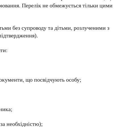
орювання. Перелік не обмежується тільки цими
ітьми без супроводу та дітьми, розлученими з
підтвердження).
ати:
документи, що посвідчують особу;
ника;
за необхідністю);