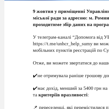
9 жовтня у приміщенні Управлінн
міської ради за адресою: м. Ромни,
проходитиме збір даних на прог
У телеграм-каналі “Допомога від У
https://t.me/unhcr_help_sumy ви мож
мобільних пунктів реєстрацій по Су
Отже, ви можете звертатися до наши
✔️не отримувала раніше грошову до
✔️має дохід, менший за 5400 грн на
та
критеріїв вразливості
:
📌 переселенці, які перемістилися пі