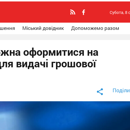
Субота, 8 
ошення
Міський довідник
Допоможемо разом
можна оформитися на
ля видачі грошової
Поділи