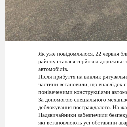
Як уже повідомлялося, 22 червня бл
району сталася серйозна дорожньо-т
автомобілів.
Після прибуття на виклик рятуваль
частини встановили, що внаслідок с
понівеченими конструкціями автомо
За допомогою спеціального механіз
деблокування постраждалого. На жал
Надзвичайники забезпечили безпеку
які встановлюють усі обставини авар