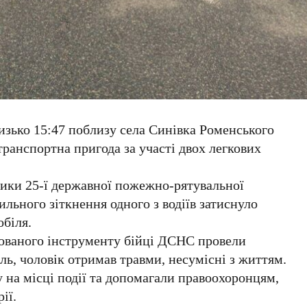
изько 15:47 поблизу села Синівка Роменського
ранспортна пригода за участі двох легкових
ники 25-ї державної пожежно-рятувальної
ильного зіткнення одного з водіїв затиснуло
біля.
ованого інструменту бійці ДСНС провели
ь, чоловік отримав травми, несумісні з життям.
 на місці події та допомагали правоохоронцям,
ії.