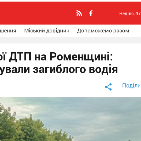
Неділя, 9 
ошення
Міський довідник
Допоможемо разом
ої ДТП на Роменщині:
ували загиблого водія
Поділи