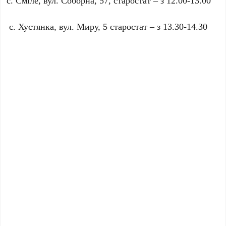
с. Сміле, вул. Соборна, 57, старостат – з 12.00-13.00
с. Хустянка, вул. Миру, 5 старостат – з 13.30-14.30