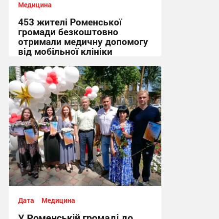
Медицина
453 жителі Роменської
громади безкоштовно
отримали медичну допомогу
від мобільної клініки
Fortitude
08:00, 2.08.2026
Дата
Медицина
У Роменській громаді до