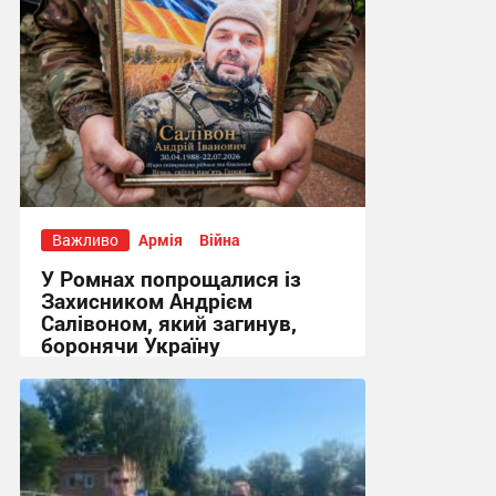
Важливо
Армія
Війна
У Ромнах попрощалися із
Захисником Андрієм
Салівоном, який загинув,
боронячи Україну
13:36, 28.07.2026