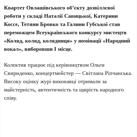
Квартет Овлашівського об’єкту дозвіллєвої
роботи у складі Наталії Савицької, Катерини
Коссе, Тетяни Бровко та Галини Губської став
переможцем Всеукраїнського конкурсу мистецтв
«Коляд, коляд, колядниця» у номінації «Народний
вокал», виборовши I місце.
Колектив працює під керівництвом Ольги
Свириденко, концертмейстер — Світлана Ріпчанська.
Високу оцінку журі виконавці отримали за
майстерність, автентичність та щирість народного
співу.