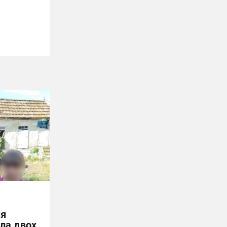
ія
ла двох