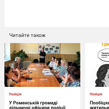
Читайте також
Поліція
Поліція
У Роменській громаді
Пообіця
дільничні офіцери поліції
жительк