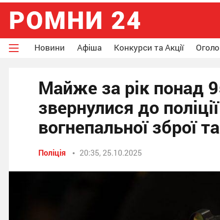
Новини
Афіша
Конкурси та Акції
Огол
Майже за рік понад 
звернулися до поліці
вогнепальної зброї т
Поліція
20:35, 25.10.2025