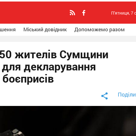
П'ятниця, 7 
ошення
Міський довідник
Допоможемо разом
950 жителів Сумщини
ї для декларування
а боєприсів
Поділи