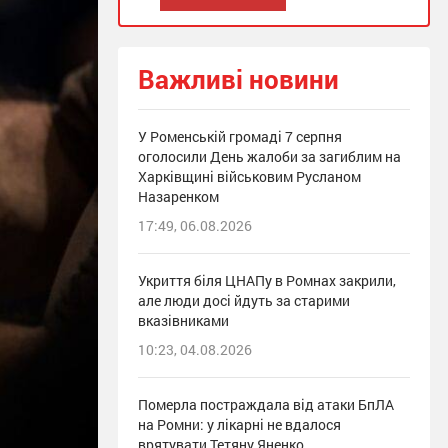
Важливі новини
У Роменській громаді 7 серпня
оголосили День жалоби за загиблим на
Харківщині військовим Русланом
Назаренком
17:49, 06.08.2026
Укриття біля ЦНАПу в Ромнах закрили,
але люди досі йдуть за старими
вказівниками
10:23, 04.08.2026
Померла постраждала від атаки БпЛА
на Ромни: у лікарні не вдалося
врятувати Тетяну Яненко