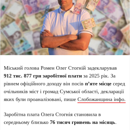
Міський голова
Ромен
Олег Стогній
задекларував
912 тис. 877 грн заробітної плати
за 2025 рік. За
рівнем офіційного доходу він посів
п’яте місце
серед
очільників міст і громад Сумської області, декларації
яких були проаналізовані, пише
Слобожанщина інфо.
Заробітна плата Олега Стогнія становила в
середньому близько
76 тисяч гривень на місяць
.