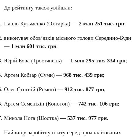
До рейтингу також увійшли:
Павло Кузьменко
(Охтирка) —
2 млн 251 тис. грн
;
виконувач обов’язків міського голови Середино-Буди
—
1 млн 601 тис. грн
;
Юрій Бова
(Тростянець) —
1 млн 295 тис. 334 грн
;
Артем Кобзар
(Суми) —
968 тис. 439 грн
;
Олег Стогній
(Ромни) —
912 тис. 877 грн
;
Артем Семеніхін
(Конотоп) —
742 тис. 106 грн
;
Микола Нога
(Шостка) —
537 тис. 977 грн
.
Найвищу заробітну плату серед проаналізованих