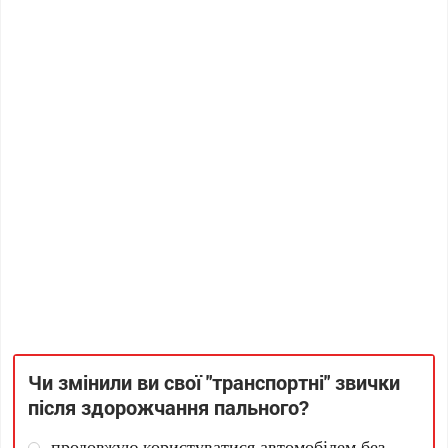
Чи змінили ви свої "транспортні" звички
після здорожчання пального?
продовжую користуватися автомобілем без