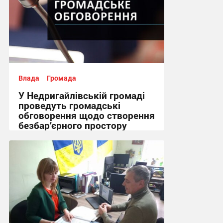
Влада
Громада
У Недригайлівській громаді
проведуть громадські
обговорення щодо створення
безбар’єрного простору
08:05 вчора