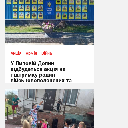
11:42, 27.07.2026
Акція
Армія
Війна
У Липовій Долині
відбудеться акція на
підтримку родин
військовополонених та
зниклих безвісти
11:04, 25.06.2026