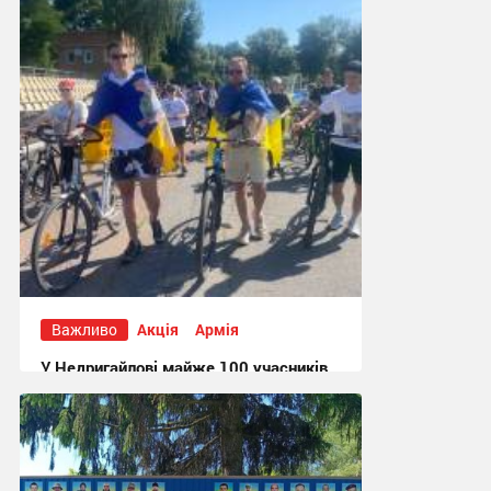
Важливо
Акція
Армія
У Недригайлові майже 100 учасників
долучилися до велопробігу на
підтримку полонених і безвісти
зниклих захисників