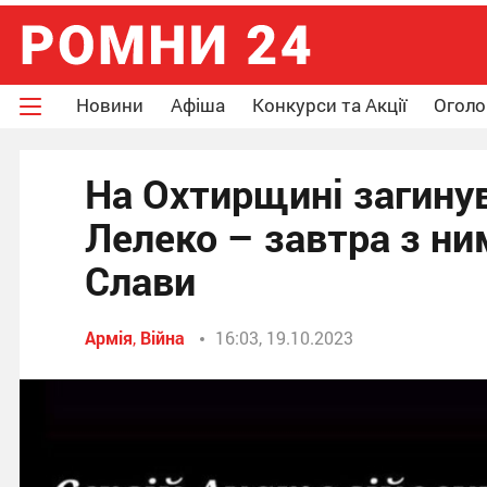
Новини
Афіша
Конкурси та Акції
Огол
На Охтирщині загинув
Лелеко – завтра з н
Слави
Армія
,
Війна
16:03, 19.10.2023