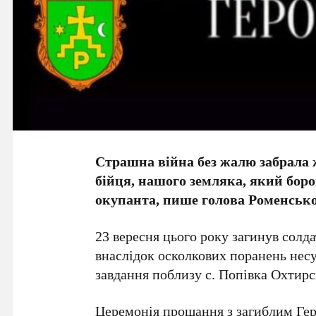
Страшна війна без жалю забрала 
бійця, нашого земляка, який боро
окупанта, пише голова Роменської
23 вересня цього року загинув сол
внаслідок осколкових поранень нес
завдання поблизу с. Попівка Охтирс
Церемонія прощання з загиблим Геро