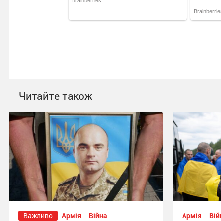
Читайте також
Важливо
Армія
Війна
Армія
Вій