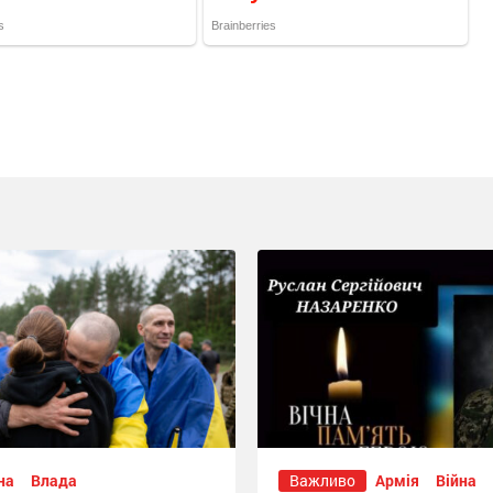
на
Влада
Важливо
Армія
Війна