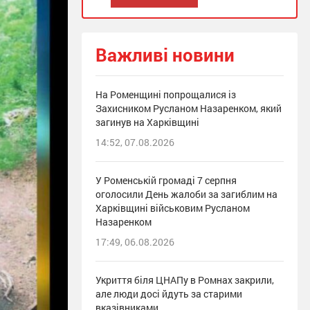
Важливі новини
На Роменщині попрощалися із
Захисником Русланом Назаренком, який
загинув на Харківщині
14:52, 07.08.2026
У Роменській громаді 7 серпня
оголосили День жалоби за загиблим на
Харківщині військовим Русланом
Назаренком
17:49, 06.08.2026
Укриття біля ЦНАПу в Ромнах закрили,
але люди досі йдуть за старими
вказівниками