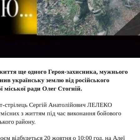
життя ще одного Героя-захисника, мужнього
нив українську землю від російського
 міської ради Олег Стогній.
дат-стрілець Сергій Анатолійович ЛЕЛЕКО
умісних з життям під час виконання бойового
ького району.
єм відбудеться 20 жовтня о 10:00 год. на Алеї