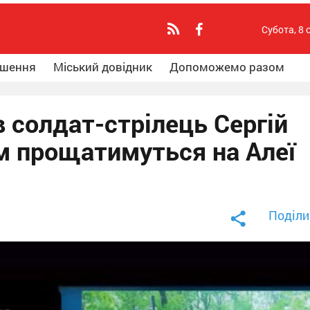
Субота, 8 
ошення
Міський довідник
Допоможемо разом
 солдат-стрілець Сергій
им прощатимуться на Алеї
Поділи