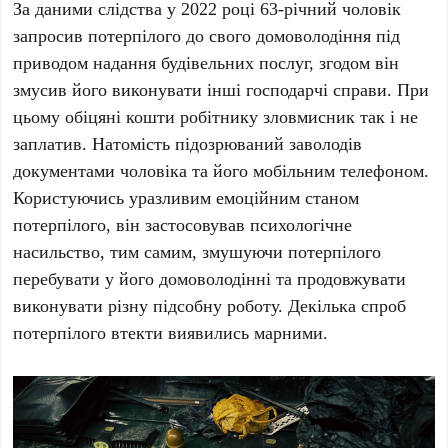
За даними слідства у 2022 році 63-річний чоловік
запросив потерпілого до свого домоволодіння під
приводом надання будівельних послуг, згодом він
змусив його виконувати інші господарчі справи. При
цьому обіцяні кошти робітнику зловмисник так і не
заплатив. Натомість підозрюваний заволодів
документами чоловіка та його мобільним телефоном.
Користуючись уразливим емоційним станом
потерпілого, він застосовував психологічне
насильство, тим самим, змушуючи потерпілого
перебувати у його домоволодінні та продовжувати
виконувати різну підсобну роботу. Декілька спроб
потерпілого втекти виявились марними.