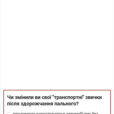
Чи змінили ви свої "транспортні" звички
після здорожчання пального?
продовжую користуватися автомобілем без