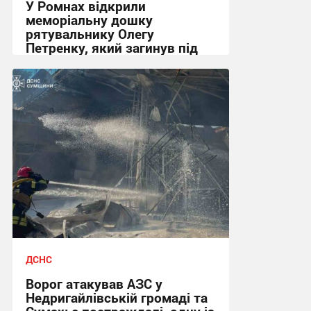
У Ромнах відкрили
меморіальну дошку
рятувальнику Олегу
Петренку, який загинув під
час розмінування
10:00, 24.07.2026
ДСНС
Ворог атакував АЗС у
Недригайлівській громаді та