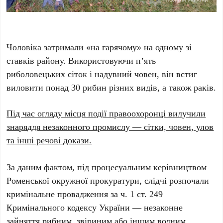
Чоловіка затримали «на гарячому» на одному зі
ставків району. Використовуючи п’ять
риболовецьких сіток і надувний човен, він встиг
виловити понад 30 рибин різних видів, а також раків.
Під час огляду місця події правоохоронці вилучили
знаряддя незаконного промислу — сітки, човен, улов
та інші речові докази.
За даним фактом, під процесуальним керівництвом
Роменської окружної прокуратури, слідчі розпочали
кримінальне провадження за ч. 1 ст. 249
Кримінального кодексу України — незаконне
зайняття рибним, звіриним або іншим водним