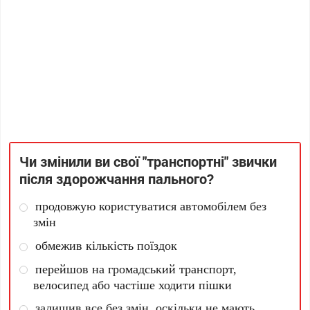
Чи змінили ви свої "транспортні" звички
після здорожчання пального?
продовжую користуватися автомобілем без
змін
обмежив кількість поїздок
перейшов на громадський транспорт,
велосипед або частіше ходити пішки
залишив все без змін, оскільки не мають