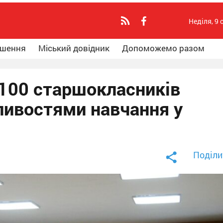
Неділя, 9 
ошення
Міський довідник
Допоможемо разом
100 старшокласників
ивостями навчання у
Поділи