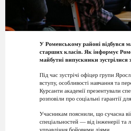
У Роменському районі відбувся м
старших класів. Як інформує Ром
майбутні випускники зустрілися
Під час зустрічі офіцер групи Ярос
вступу, особливості навчання та пер
Курсанти академії презентували спец
розповіли про соціальні гарантії для
Учасникам пояснили, що сучасна ві
спеціальностей — від інженерії та 
управління бойовими діями.