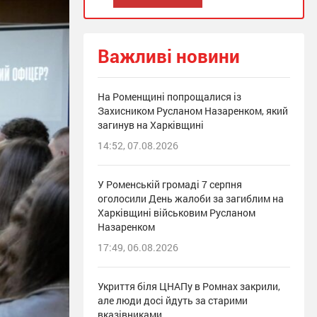
Важливі новини
На Роменщині попрощалися із
Захисником Русланом Назаренком, який
загинув на Харківщині
14:52, 07.08.2026
У Роменській громаді 7 серпня
оголосили День жалоби за загиблим на
Харківщині військовим Русланом
Назаренком
17:49, 06.08.2026
Укриття біля ЦНАПу в Ромнах закрили,
але люди досі йдуть за старими
вказівниками