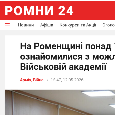
Новини
Афіша
Конкурси та Акції
Огол
На Роменщині понад 
ознайомилися з можл
Військовій академії
Армія
,
Війна
15:47, 12.05.2026