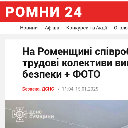
Новини
Афіша
Конкурси та Акції
Огол
На Роменщині співро
трудові колективи ви
безпеки + ФОТО
Безпека
,
ДСНС
11:04, 15.01.2025