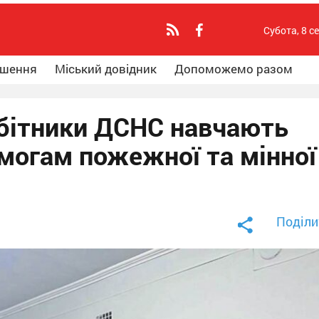
Субота, 8 с
ошення
Міський довідник
Допоможемо разом
бітники ДСНС навчають
могам пожежної та мінної
Поділи