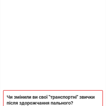
Чи змінили ви свої "транспортні" звички
після здорожчання пального?