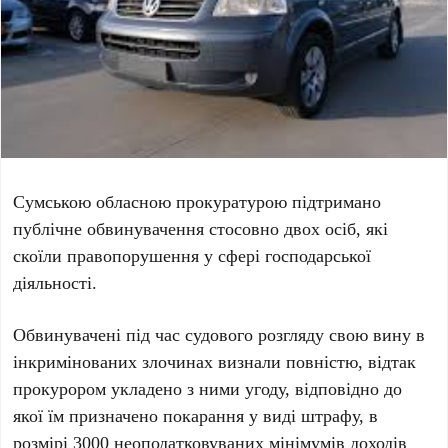
Сумською обласною прокуратурою підтримано
публічне обвинувачення стосовно двох осіб, які
скоїли правопорушення у сфері господарської
діяльності.
Обвинувачені під час судового розгляду свою вину в
інкримінованих злочинах визнали повністю, відтак
прокурором укладено з ними угоду, відповідно до
якої їм призначено покарання у виді штрафу, в
розмірі 3000 неоподатковуваних мінімумів доходів