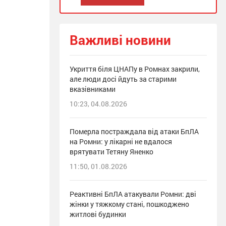
Важливі новини
Укриття біля ЦНАПу в Ромнах закрили,
але люди досі йдуть за старими
вказівниками
10:23, 04.08.2026
Померла постраждала від атаки БпЛА
на Ромни: у лікарні не вдалося
врятувати Тетяну Яненко
11:50, 01.08.2026
Реактивні БпЛА атакували Ромни: дві
жінки у тяжкому стані, пошкоджено
житлові будинки