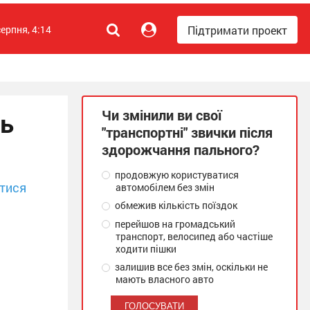
Підтримати проект
серпня, 4:14
Чи змінили ви свої
нь
"транспортні" звички після
здорожчання пального?
продовжую користуватися
тися
автомобілем без змін
обмежив кількість поїздок
перейшов на громадський
транспорт, велосипед або частіше
ходити пішки
залишив все без змін, оскільки не
мають власного авто