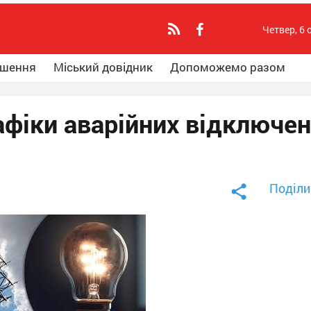
Четвер, 6 
ошення
Міський довідник
Допоможемо разом
афіки аварійних відключе
Поділи