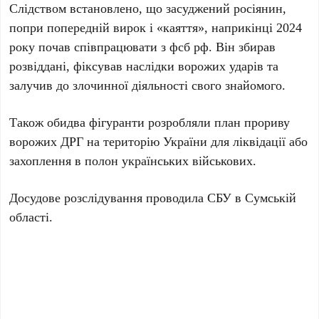
Слідством встановлено, що засуджений росіянин,
попри попередній вирок і «каяття», наприкінці 2024
року почав співпрацювати з фсб рф. Він збирав
розвіддані, фіксував наслідки ворожих ударів та
залучив до злочинної діяльності свого знайомого.
Також обидва фігуранти розробляли план прориву
ворожих ДРГ на територію України для ліквідації або
захоплення в полон українських військових.
Досудове розслідування проводила СБУ в Сумській
області.