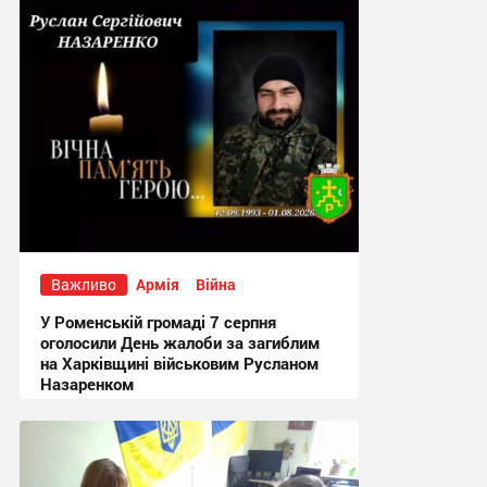
Важливо
Армія
Війна
У Роменській громаді 7 серпня
оголосили День жалоби за загиблим
на Харківщині військовим Русланом
Назаренком
17:49 вчора