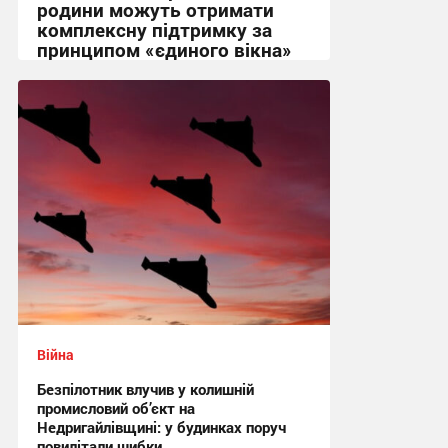
родини можуть отримати
комплексну підтримку за
принципом «єдиного вікна»
14:00 вчора
Війна
Безпілотник влучив у колишній
промисловий об’єкт на
Недригайлівщині: у будинках поруч
повилітали шибки