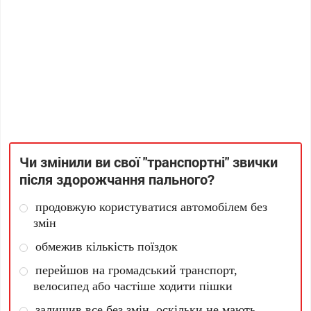
Чи змінили ви свої "транспортні" звички
після здорожчання пального?
продовжую користуватися автомобілем без
змін
обмежив кількість поїздок
перейшов на громадський транспорт,
велосипед або частіше ходити пішки
залишив все без змін, оскільки не мають