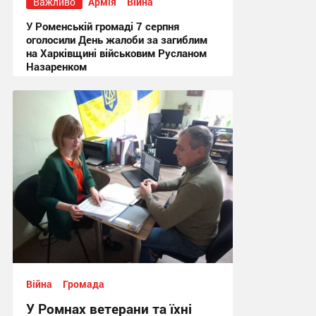
Важливо
Армія
Війна
У Роменській громаді 7 серпня
оголосили День жалоби за загиблим
на Харківщині військовим Русланом
Назаренком
17:49 вчора
Війна
Громада
У Ромнах ветерани та їхні