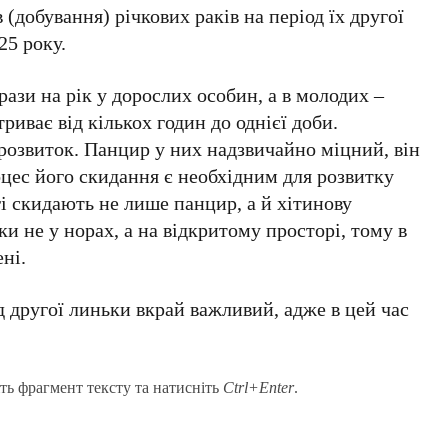
(добування) річкових раків на період їх другої
25 року.
рази на рік у дорослих особин, а в молодих –
риває від кількох годин до однієї доби.
 розвиток. Панцир у них надзвичайно міцний, він
цес його скидання є необхідним для розвитку
і скидають не лише панцир, а й хітинову
и не у норах, а на відкритому просторі, тому в
ні.
 другої линьки вкрай важливий, адже в цей час
ть фрагмент тексту та натисніть
Ctrl+Enter
.