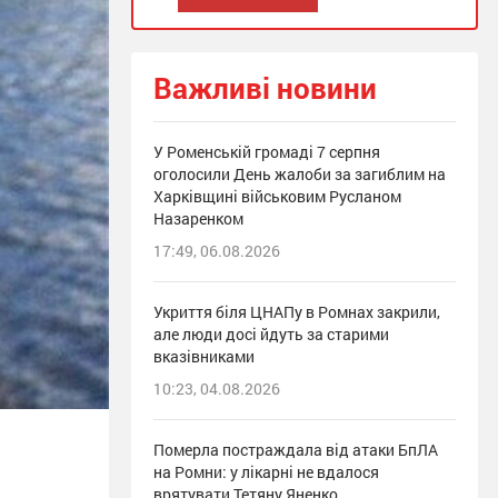
Важливі новини
У Роменській громаді 7 серпня
оголосили День жалоби за загиблим на
Харківщині військовим Русланом
Назаренком
17:49, 06.08.2026
Укриття біля ЦНАПу в Ромнах закрили,
але люди досі йдуть за старими
вказівниками
10:23, 04.08.2026
Померла постраждала від атаки БпЛА
на Ромни: у лікарні не вдалося
врятувати Тетяну Яненко