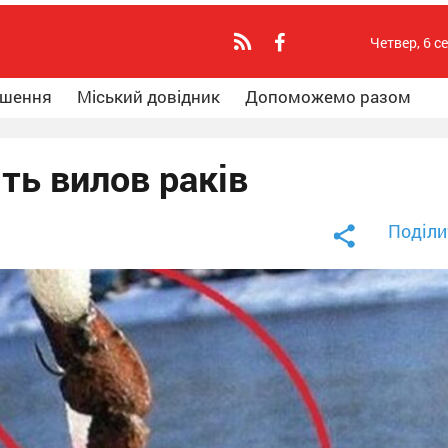
Четвер, 6 с
ошення
Міський довідник
Допоможемо разом
ть вилов раків
Поділи