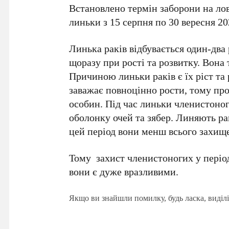
Встановлено термін заборони на лов 
линьки з 15 серпня по 30 вересня 20
Линька раків відбувається один-два 
щоразу при рості та розвитку. Вона т
Причиною линьки раків є їх ріст та
заважає повноцінно рости, тому про
особин. Під час линьки членистоног
оболонку очей та зябер. Линяють рак
цей період вони менш всього захище
Тому захист членистоногих у період
вони є дуже вразливими.
Якщо ви знайшли помилку, будь ласка, виділі