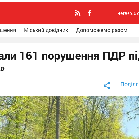
Четвер, 6 
ошення
Міський довідник
Допоможемо разом
али 161 порушення ПДР пі
»
Поділи