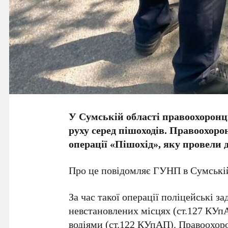
У Сумській області правоохорон
руху серед пішоходів. Правоохоро
операції «Пішохід», яку провели 
Про це повідомляє ГУНП в Сумській
За час такої операції поліцейські з
невстановлених місцях (ст.127 КУп
водіями (ст.122 КУпАП). Правоохор