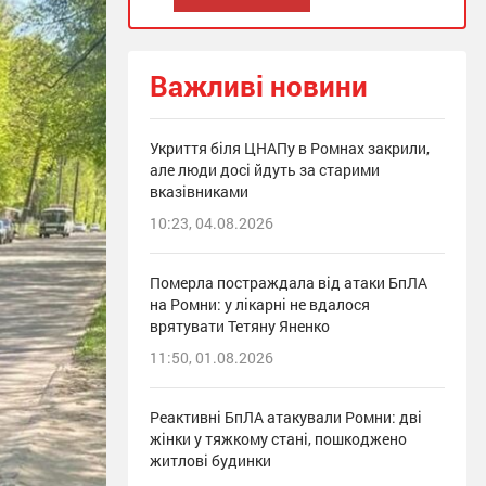
Важливі новини
Укриття біля ЦНАПу в Ромнах закрили,
але люди досі йдуть за старими
вказівниками
10:23, 04.08.2026
Померла постраждала від атаки БпЛА
на Ромни: у лікарні не вдалося
врятувати Тетяну Яненко
11:50, 01.08.2026
Реактивні БпЛА атакували Ромни: дві
жінки у тяжкому стані, пошкоджено
житлові будинки