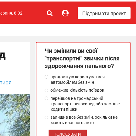
Підтримати проект
серпня, 8:32
Чи змінили ви свої
д
"транспортні" звички після
здорожчання пального?
продовжую користуватися
тися
автомобілем без змін
обмежив кількість поїздок
перейшов на громадський
транспорт, велосипед або частіше
ходити пішки
залишив все без змін, оскільки не
мають власного авто