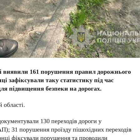
ці виявили 161 порушення правил дорожнього
нці зафіксували таку статистику під час
для підвищення безпеки на дорогах.
 області.
адокументували 130 переходів дороги у
АП); 31 порушення проїзду пішохідних переходів
онці фіксували порушення та проводили