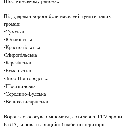
Шосткинському районах.
Під ударами ворога були населені пункти таких
громад:
▪️Сумська
▪️Юнаківська
▪️Краснопільська
▪️Миропільська
▪️Березівська
▪️Есманьська
▪️Зноб-Новгородська
▪️Шосткинська
▪️Середино-Будська
▪️Великописарівська.
Ворог застосовував міномети, артилерію, FPV-дрони,
БпЛА, керовані авіаційні бомби по території