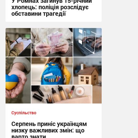
У Ромнах загинув 15-річний
хлопець: поліція розслідує
обставини трагедії
10:13 вчора
Суспільство
Серпень приніс українцям
низку важливих змін: що
варто знати