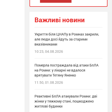
Важливі новини
Укриття біля ЦНАПу в Ромнах закрили,
але люди досі йдуть за старими
вказівниками
10:23, 04.08.2026
Померла постраждала від атаки БпЛА
на Ромни: у лікарні не вдалося
врятувати Тетяну Яненко
11:50, 01.08.2026
Реактивні БпЛА атакували Ромни: дві
жінки у тяжкому стані, пошкоджено
житлові будинки