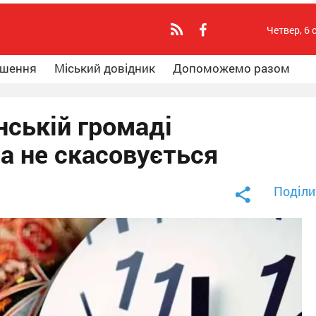
Четвер, 6 
ошення
Міський довідник
Допоможемо разом
нській громаді
а не скасовується
Поділи