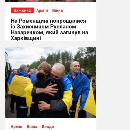
Важливо
Армія
Війна
На Роменщині попрощалися
із Захисником Русланом
Назаренком, який загинув на
Харківщині
14:52 вчора
Армія
Війна
Влада