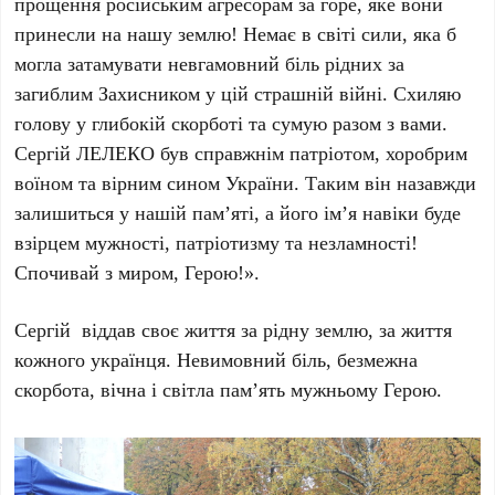
прощення російським агресорам за горе, яке вони
принесли на нашу землю! Немає в світі сили, яка б
могла затамувати невгамовний біль рідних за
загиблим Захисником у цій страшній війні. Схиляю
голову у глибокій скорботі та сумую разом з вами.
Сергій ЛЕЛЕКО був справжнім патріотом, хоробрим
воїном та вірним сином України. Таким він назавжди
залишиться у нашій пам’яті, а його ім’я навіки буде
взірцем мужності, патріотизму та незламності!
Спочивай з миром, Герою!».
Сергій віддав своє життя за рідну землю, за життя
кожного українця. Невимовний біль, безмежна
скорбота, вічна і світла пам’ять мужньому Герою.