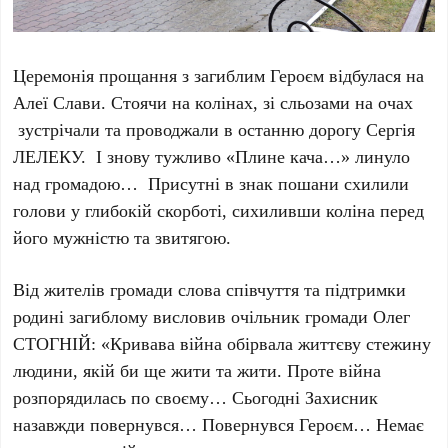
Церемонія прощання з загиблим Героєм відбулася на
Алеї Слави. Сто­ячи на ко­лі­нах, зі сльоза­ми на очах
зус­трі­ча­ли та про­вод­жа­ли в останню до­ро­гу Сергія
ЛЕЛЕКУ. І зно­ву туж­ли­во «Пли­не ка­ча…» ли­ну­ло
над громадою… Присутні в знак пошани схилили
голови у глибокій скорботі, сихиливши коліна перед
його мужністю та звитягою.
Від жителів громади слова співчуття та підтримки
родині загиблому висловив очільник громади Олег
СТОГНІЙ: «Кривава війна обірвала життєву стежину
людини, якій би ще жити та жити. Проте війна
розпорядилась по своєму… Сьогодні Захисник
назавжди повернувся… Повернувся Героєм… Немає