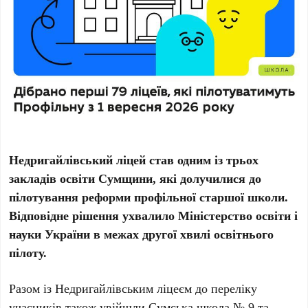
Недригайлівський ліцей став одним із трьох
закладів освіти Сумщини, які долучилися до
пілотування реформи профільної старшої школи.
Відповідне рішення ухвалило Міністерство освіти і
науки України в межах другої хвилі освітнього
пілоту.
Разом із Недригайлівським ліцеєм до переліку
учасників також увійшли Сумська школа № 9 та