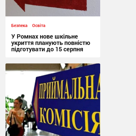
Безпека
Освіта
У Ромнах нове шкільне
укриття планують повністю
підготувати до 15 серпня
15:00 сьогодні