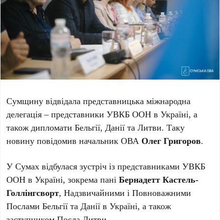
Сумщину відвідала представницька міжнародна
делегація – представники УВКБ ООН в Україні, а
також дипломати Бельгії, Данії та Литви. Таку
новину повідомив начальник ОВА
Олег Григоров
.
У Сумах відбулася зустріч із представниками УВКБ
ООН в Україні, зокрема пані
Бернадетт Кастель-
Голлінгсворт
, Надзвичайними і Повноважними
Послами Бельгії та Данії в Україні, а також
заступником Посла Литви.