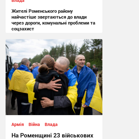
Влада
Жителі Роменського району
найчастіше звертаються до влади
через дороги, комунальні проблеми та
соцзахист
13:02 вчора
Армія
Війна
Влада
На Роменщині 23 військових