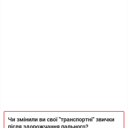
Чи змінили ви свої "транспортні" звички
після здорожчання пального?