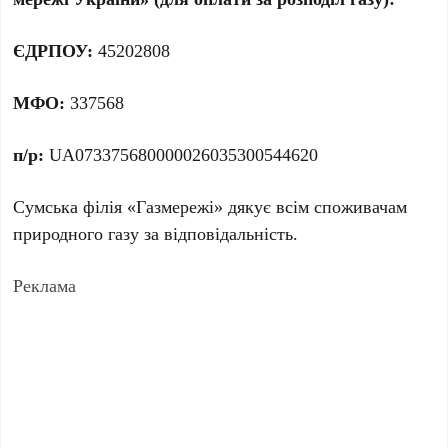
ЄДРПОУ:
45202808
МФО:
337568
п/р:
UA073375680000026035300544620
Сумська філія «Газмережі» дякує всім споживачам
природного газу за відповідальність.
Реклама