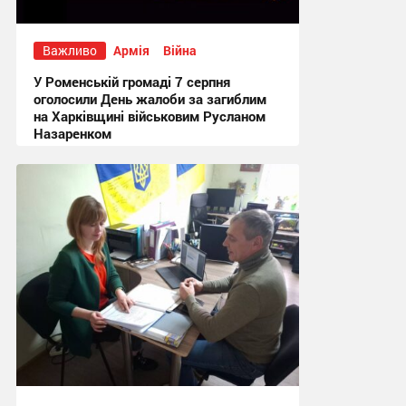
Важливо
Армія
Війна
У Роменській громаді 7 серпня
оголосили День жалоби за загиблим
на Харківщині військовим Русланом
Назаренком
17:49 сьогодні