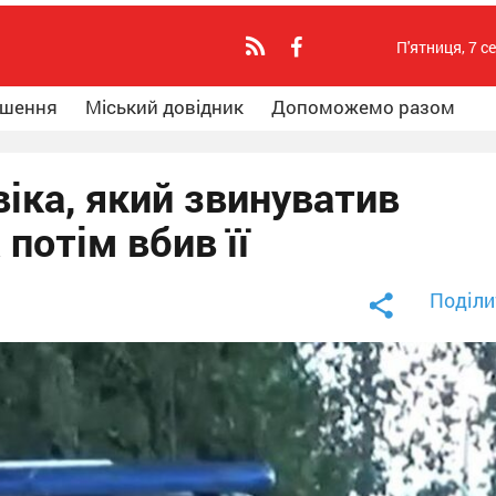
П'ятниця, 7 с
ошення
Міський довідник
Допоможемо разом
віка, який звинуватив
 потім вбив її
Поділи