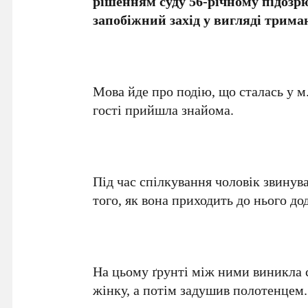
рішенням суду 56-річному підозр
запобіжний захід у вигляді триман
Мова йде про подію, що сталась у м
гості прийшла знайома.
Під час спілкування чоловік звинув
того, як вона приходить до нього до
На цьому ґрунті між ними виникла с
жінку, а потім задушив полотенцем.