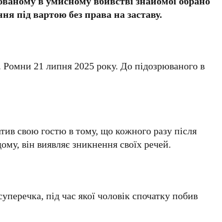
юваному в умисному вбивстві знайомої обрано
ня під вартою без права на заставу.
. Ромни 21 липня 2025 року. До підозрюваного в
атив свою гостю в тому, що кожного разу після
дому, він виявляє зникнення своїх речей.
уперечка, під час якої чоловік спочатку побив