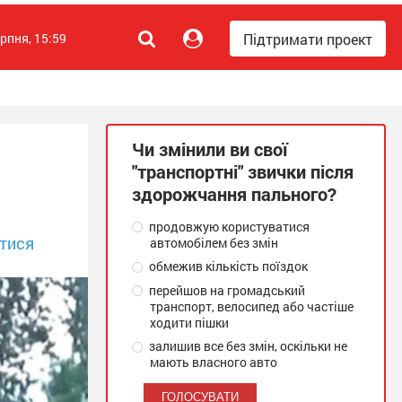
Підтримати проект
ерпня, 15:59
Чи змінили ви свої
"транспортні" звички після
здорожчання пального?
продовжую користуватися
тися
автомобілем без змін
обмежив кількість поїздок
перейшов на громадський
транспорт, велосипед або частіше
ходити пішки
залишив все без змін, оскільки не
мають власного авто