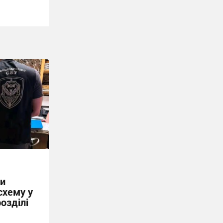
ни
схему у
озділі