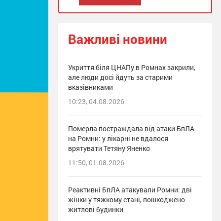
Важливі новини
Укриття біля ЦНАПу в Ромнах закрили,
але люди досі йдуть за старими
вказівниками
10:23, 04.08.2026
Померла постраждала від атаки БпЛА
на Ромни: у лікарні не вдалося
врятувати Тетяну Яненко
11:50, 01.08.2026
Реактивні БпЛА атакували Ромни: дві
жінки у тяжкому стані, пошкоджено
житлові будинки