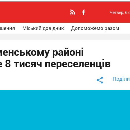
Четвер, 6 
ошення
Міський довідник
Допоможемо разом
менському районі
 8 тисяч переселенців
Поділи