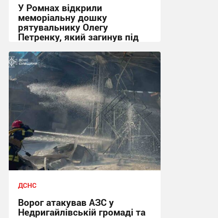
У Ромнах відкрили
меморіальну дошку
рятувальнику Олегу
Петренку, який загинув під
час розмінування
10:00, 24.07.2026
ДСНС
Ворог атакував АЗС у
Недригайлівській громаді та