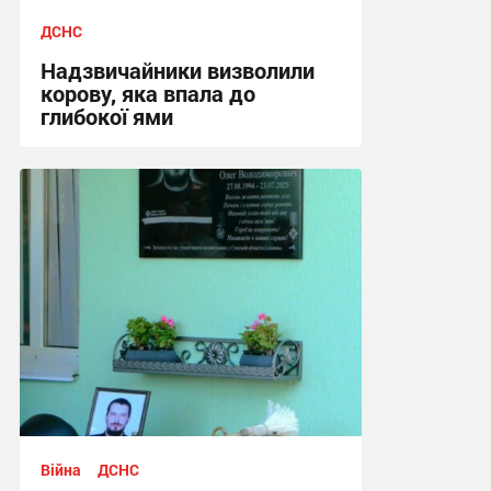
ДСНС
Надзвичайники визволили
корову, яка впала до
глибокої ями
17:02, 3.08.2026
Війна
ДСНС