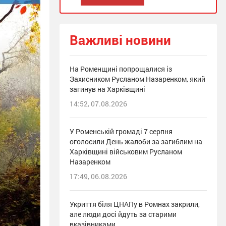
Важливі новини
На Роменщині попрощалися із
Захисником Русланом Назаренком, який
загинув на Харківщині
14:52, 07.08.2026
У Роменській громаді 7 серпня
оголосили День жалоби за загиблим на
Харківщині військовим Русланом
Назаренком
17:49, 06.08.2026
Укриття біля ЦНАПу в Ромнах закрили,
але люди досі йдуть за старими
вказівниками