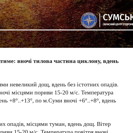
атиме: вночі тилова частина циклону, вдень
ми невеликий дощ, вдень без істотних опадів.
вночі місцями пориви 15-20 м/с. Температура
день +8°..+13°, по м.Суми вночі +6°..+8°, вдень
их опадів, місцями туман, вдень дощ. Вітер
ориви 15-20 м/с. Температура повітря вночі