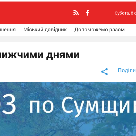
Субота, 8 
ошення
Міський довідник
Допоможемо разом
ближчими днями
Поділи