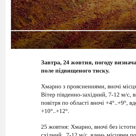
Завтра, 24 жовтня, погоду визнач
поле підвищеного тиску.
Хмарно з проясненнями, вночі місця
Вітер південно-західний, 7-12 м/с, 
повітря по області вночі +4°..+9°, в
+10°..+12°.
25 жовтня: Хмарно, вночі без істотн
східний , 7-12 м/с, вдень місцями п