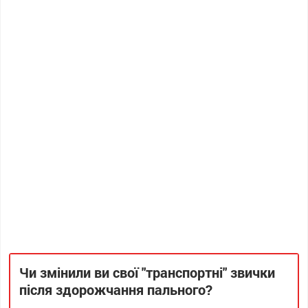
Чи змінили ви свої "транспортні" звички
після здорожчання пального?