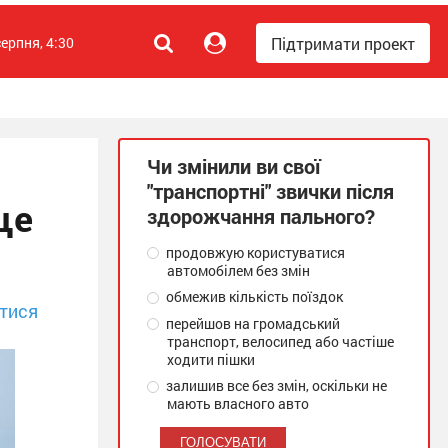
Підтримати проект
серпня, 4:30
Чи змінили ви свої
"транспортні" звички після
ще
здорожчання пального?
продовжую користуватися
автомобілем без змін
обмежив кількість поїздок
тися
перейшов на громадський
транспорт, велосипед або частіше
ходити пішки
залишив все без змін, оскільки не
мають власного авто