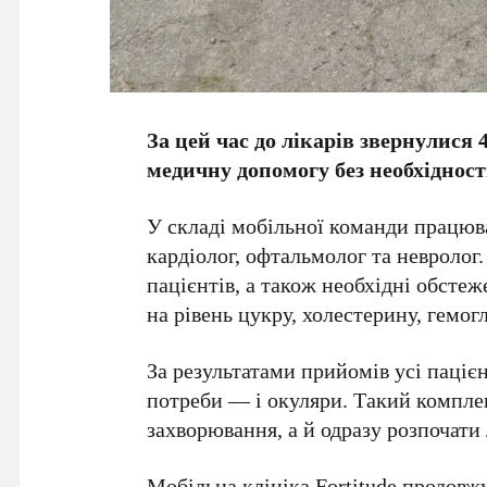
За цей час до лікарів звернулися
медичну допомогу без необхідност
У складі мобільної команди працюва
кардіолог, офтальмолог та невролог
пацієнтів, а також необхідні обсте
на рівень цукру, холестерину, гемог
За результатами прийомів усі пацієн
потреби — і окуляри. Такий компле
захворювання, а й одразу розпочати 
Мобільна клініка Fortitude продовж