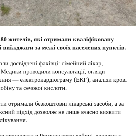
 480 жителів, які отримали кваліфіковану
і виїжджати за межі своїх населених пунктів.
ли досвідчені фахівці: сімейний лікар,
. Медики проводили консультації, огляди
ження — електрокардіограму (ЕКГ), аналізи крові
лобіну та сечової кислоти.
ти отримали безкоштовні лікарські засоби, а за
ксний підхід дозволяє не лише вчасно виявити
лікування.
ує працювати в Роменському районі, зокрема у