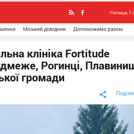
П'ятниця, 7 
ошення
Міський довідник
Допоможемо разом
ьна клініка Fortitude
едмеже, Рогинці, Плавини
ької громади
Поділи