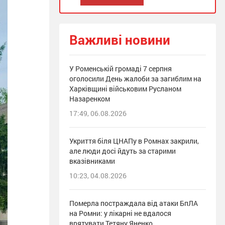
Важливі новини
У Роменській громаді 7 серпня
оголосили День жалоби за загиблим на
Харківщині військовим Русланом
Назаренком
17:49, 06.08.2026
Укриття біля ЦНАПу в Ромнах закрили,
але люди досі йдуть за старими
вказівниками
10:23, 04.08.2026
Померла постраждала від атаки БпЛА
на Ромни: у лікарні не вдалося
врятувати Тетяну Яненко