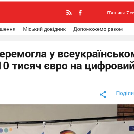
П'ятниця, 7 с
ошення
Міський довідник
Допоможемо разом
еремогла у всеукраїнсько
10 тисяч євро на цифрови
Поділи