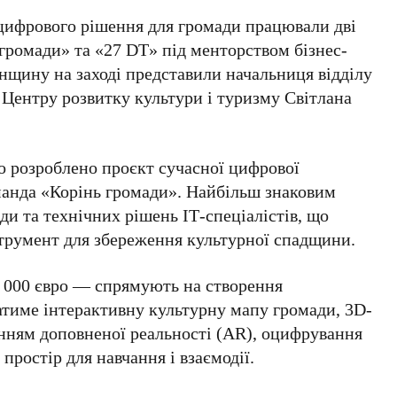
цифрового рішення для громади працювали дві
громади» та «27 DT» під менторством бізнес-
нщину на заході представили начальниця відділу
 Центру розвитку культури і туризму Світлана
ло розроблено проєкт сучасної цифрової
манда «Корінь громади». Найбільш знаковим
ди та технічних рішень ІТ-спеціалістів, що
трумент для збереження культурної спадщини.
0 000 євро — спрямують на створення
атиме інтерактивну культурну мапу громади, 3D-
нням доповненої реальності (AR), оцифрування
простір для навчання і взаємодії.