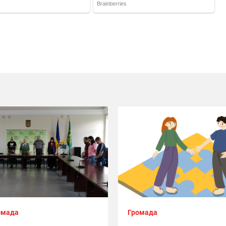
омада
Громада