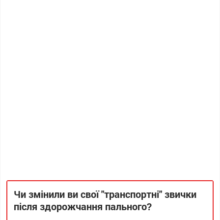
Чи змінили ви свої "транспортні" звички
після здорожчання пального?