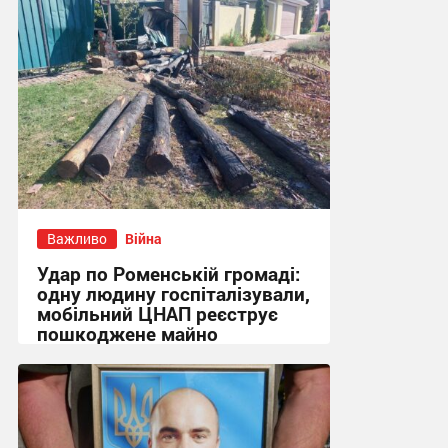
Важливо
Війна
Удар по Роменській громаді:
одну людину госпіталізували,
мобільний ЦНАП реєструє
пошкоджене майно
11:11 сьогодні