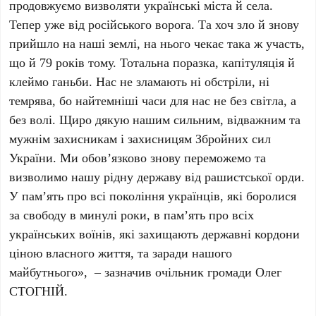
продовжуємо визволяти українські міста й села.
Тепер уже від російського ворога. Та хоч зло й знову
прийшло на наші землі, на нього чекає така ж участь,
що й 79 років тому. Тотальна поразка, капітуляція й
клеймо ганьби. Нас не зламають ні обстріли, ні
темрява, бо найтемніші часи для нас не без світла, а
без волі. Щиро дякую нашим сильним, відважним та
мужнім захисникам і захисницям Збройних сил
України. Ми обов’язково знову переможемо та
визволимо нашу рідну державу від рашистської орди.
У пам’ять про всі покоління українців, які боролися
за свободу в минулі роки, в пам’ять про всіх
українських воїнів, які захищають державні кордони
ціною власного життя, та заради нашого
майбутнього», – зазначив очільник громади Олег
СТОГНІЙ.