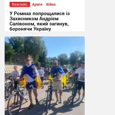
Важливо
Армія
Війна
У Ромнах попрощалися із
Захисником Андрієм
Салівоном, який загинув,
боронячи Україну
13:36, 28.07.2026