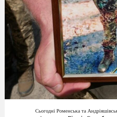
Сьогодні Роменська та Андріяшівсь