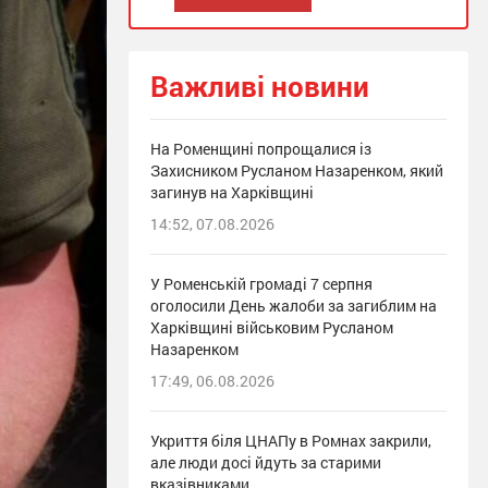
Важливі новини
На Роменщині попрощалися із
Захисником Русланом Назаренком, який
загинув на Харківщині
14:52, 07.08.2026
У Роменській громаді 7 серпня
оголосили День жалоби за загиблим на
Харківщині військовим Русланом
Назаренком
17:49, 06.08.2026
Укриття біля ЦНАПу в Ромнах закрили,
але люди досі йдуть за старими
вказівниками