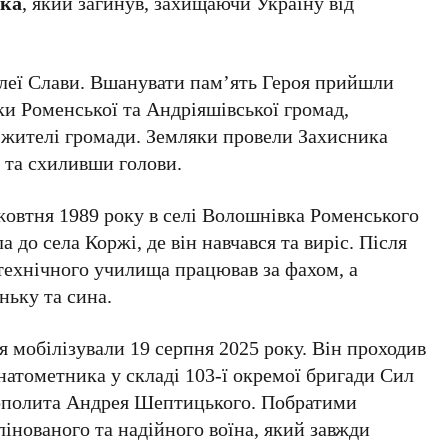
ька
, який загинув, захищаючи Україну від
леї Слави. Вшанувати пам’ять Героя прийшли
ики Роменської та Андріяшівської громад,
а жителі громади. Земляки провели Захисника
 та схиливши голови.
жовтня 1989 року в селі Волошнівка Роменського
 до села Коржі, де він навчався та виріс. Після
технічного училища працював за фахом, а
ньку та сина.
я мобілізували 19 серпня 2025 року. Він проходив
атометника у складі 103-ї окремої бригади Сил
рополита Андрея Шептицького. Побратими
інованого та надійного воїна, який завжди