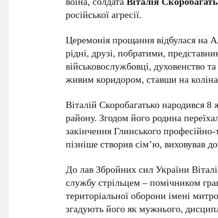
воїна, солдата
Віталія Скоробагат
російської агресії.
Церемонія прощання відбулася на А
рідні, друзі, побратими, представн
військовослужбовці, духовенство т
живим коридором, ставши на коліна
Віталій Скоробагатько народився 8 
району. Згодом його родина переїхала
закінчення Глинського професійно-
пізніше створив сім’ю, виховував до
До лав Збройних сил України Віталі
службу стрільцем – помічником гран
територіальної оборони імені мит
згадують його як мужнього, дисципл