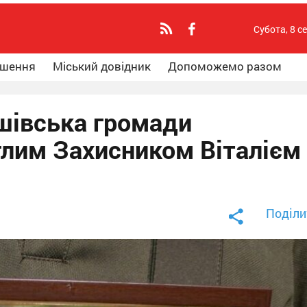
Субота, 8 с
ошення
Міський довідник
Допоможемо разом
шівська громади
глим Захисником Віталієм
Поділи