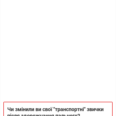
Чи змінили ви свої "транспортні" звички
після здорожчання пального?