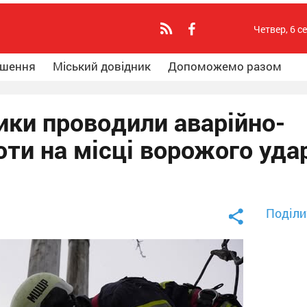
Четвер, 6 с
ошення
Міський довідник
Допоможемо разом
ики проводили аварійно-
ти на місці ворожого уда
Поділи