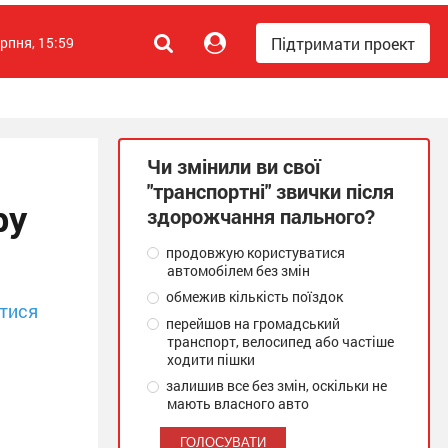
Підтримати проект
ерпня, 15:59
Чи змінили ви свої
"транспортні" звички після
ру
здорожчання пального?
продовжую користуватися
автомобілем без змін
обмежив кількість поїздок
тися
перейшов на громадський
транспорт, велосипед або частіше
ходити пішки
залишив все без змін, оскільки не
мають власного авто