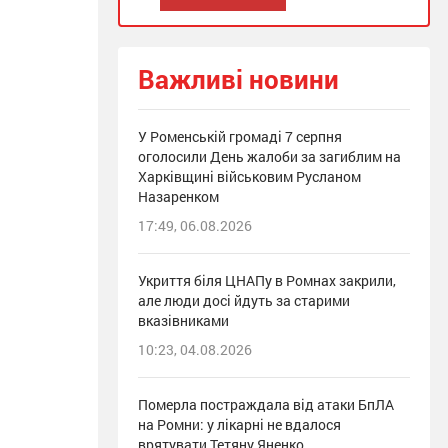
Важливі новини
У Роменській громаді 7 серпня
оголосили День жалоби за загиблим на
Харківщині військовим Русланом
Назаренком
17:49, 06.08.2026
Укриття біля ЦНАПу в Ромнах закрили,
але люди досі йдуть за старими
вказівниками
10:23, 04.08.2026
Померла постраждала від атаки БпЛА
на Ромни: у лікарні не вдалося
врятувати Тетяну Яненко