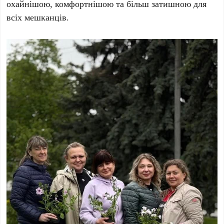
охайнішою, комфортнішою та більш затишною для
всіх мешканців.