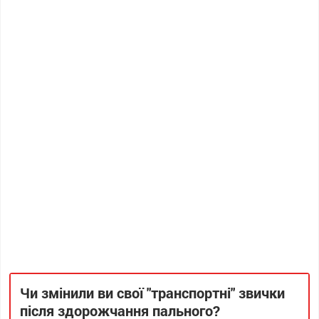
Чи змінили ви свої "транспортні" звички
після здорожчання пального?